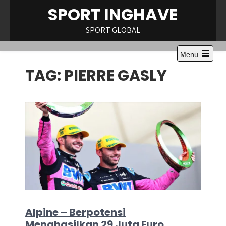
Skip
SPORT INGHAVE
to
content
SPORT GLOBAL
Menu
Open
TAG:
PIERRE GASLY
the
main
menu
Alpine – Berpotensi
Menghasilkan 29 Juta Euro