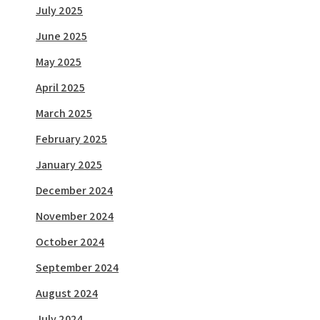
July 2025
June 2025
May 2025
April 2025
March 2025
February 2025
January 2025
December 2024
November 2024
October 2024
September 2024
August 2024
July 2024