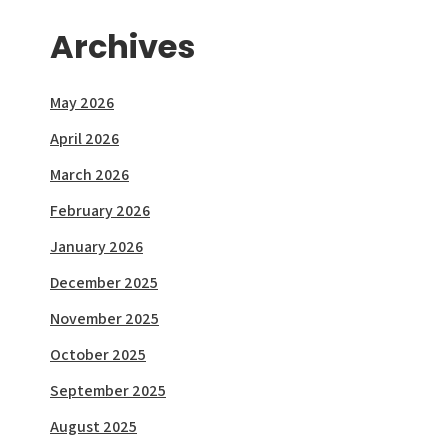
Archives
May 2026
April 2026
March 2026
February 2026
January 2026
December 2025
November 2025
October 2025
September 2025
August 2025