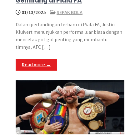
Gemilang di Piala FA
01/13/2025
SEPAK BOLA
Dalam pertandingan terbaru di Piala FA, Justin
Kluivert menunjukkan performa luar biasa dengan
mencetak gol-gol penting yang membantu
timnya, AFC […]
Read more →