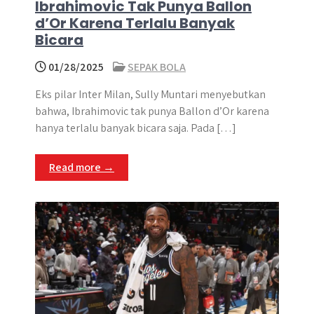
Ibrahimovic Tak Punya Ballon
d’Or Karena Terlalu Banyak
Bicara
01/28/2025
SEPAK BOLA
Eks pilar Inter Milan, Sully Muntari menyebutkan
bahwa, Ibrahimovic tak punya Ballon d’Or karena
hanya terlalu banyak bicara saja. Pada […]
Read more →