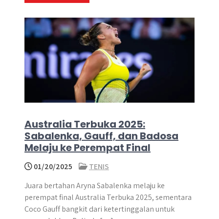
Australia Terbuka 2025:
Sabalenka, Gauff, dan Badosa
Melaju ke Perempat Final
01/20/2025
TENIS
Juara bertahan Aryna Sabalenka melaju ke
perempat final Australia Terbuka 2025, sementara
Coco Gauff bangkit dari ketertinggalan untuk