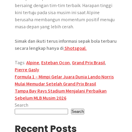
bersaing dengan tim-tim terbaik. Harapan tinggi
kini tertuju pada sisa musim ini saat Alpine
berusaha membangun momentum positif menuju
masa depan yang lebih cerah.
Simak dan ikuti terus informasi sepak bola terbaru
secara lengkap hanya di
Shotsgoal.
Tags:
Alpine
,
Esteban Ocon
,
Grand Prix Brasil
,
Pierre Gasly
Post
Formula 1 – Mimpi Gelar Juara Dunia Lando Norris
Mulai Memudar Setelah Grand Prix Brasil
navigation
Tampa Bay Rays Stadium Menjalani Perbaikan
Sebelum MLB Musim 2026
Search
Search
Recent Posts