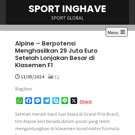
Skip
SPORT INGHAVE
to
content
SPORT GLOBAL
Menu
Open
Alpine – Berpotensi
the
main
Menghasilkan 29 Juta Euro
menu
Setelah Lonjakan Besar di
Klasemen F1
11/05/2024
F1
Bagikan
W
F
M
T
S
L
X
Share
h
a
e
e
k
i
a
c
s
l
y
n
Setelah meraih hasil luar biasa di Grand Prix Brasil,
t
e
s
e
p
e
tim Alpine kini berada dalam posisi yang lebih
s
b
e
g
e
menguntungkan di klasemen konstruktor Formula
A
o
n
r