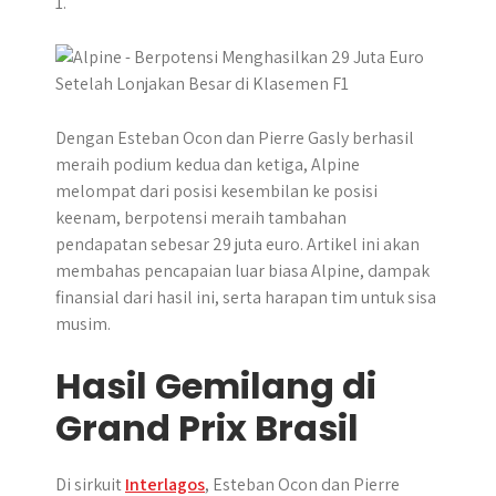
1.
p
o
g
a
p
k
e
m
r
Dengan Esteban Ocon dan Pierre Gasly berhasil
meraih podium kedua dan ketiga, Alpine
melompat dari posisi kesembilan ke posisi
keenam, berpotensi meraih tambahan
pendapatan sebesar 29 juta euro. Artikel ini akan
membahas pencapaian luar biasa Alpine, dampak
finansial dari hasil ini, serta harapan tim untuk sisa
musim.
Hasil Gemilang di
Grand Prix Brasil
Di sirkuit
Interlagos
, Esteban Ocon dan Pierre