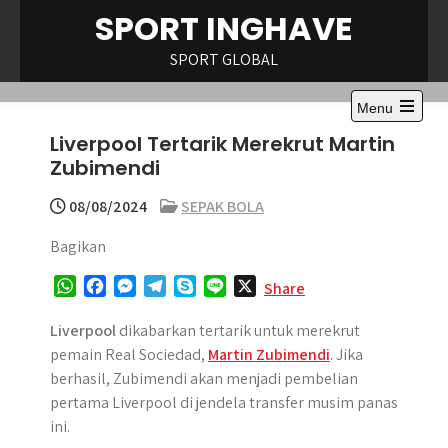
Skip
SPORT INGHAVE
to
content
SPORT GLOBAL
Menu
Open
Liverpool Tertarik Merekrut Martin
the
main
Zubimendi
menu
08/08/2024
SEPAK BOLA
Bagikan
W
F
M
T
S
L
X
Share
h
a
e
e
k
i
a
c
s
l
y
n
Liverpool
dikabarkan tertarik untuk merekrut
t
e
s
e
p
e
pemain Real Sociedad,
Martin Zubimendi
. Jika
s
b
e
g
e
berhasil, Zubimendi akan menjadi pembelian
A
o
n
r
pertama Liverpool di jendela transfer musim panas
p
o
g
a
ini.
p
k
e
m