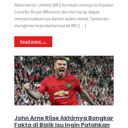
Manchester United (MU) kembali memprioritaskan
transfer Bryan Mbeumo dan berharap dapat
menyelesaikannya dalam waktu dekat. Spekulasi
mengenai kepindahannya ke MU […]
Read more →
John Arne Riise Akhirnya Bongkar
Fakta di Balik Isu Ingin Patahkan