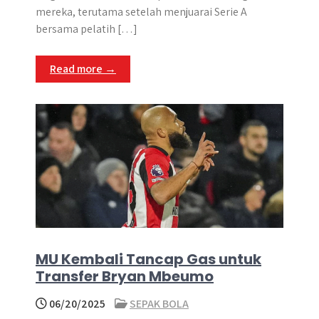
mereka, terutama setelah menjuarai Serie A
bersama pelatih […]
Read more →
MU Kembali Tancap Gas untuk
Transfer Bryan Mbeumo
06/20/2025
SEPAK BOLA