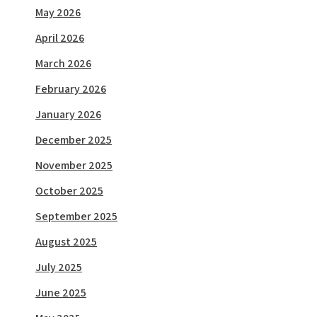
May 2026
April 2026
March 2026
February 2026
January 2026
December 2025
November 2025
October 2025
September 2025
August 2025
July 2025
June 2025