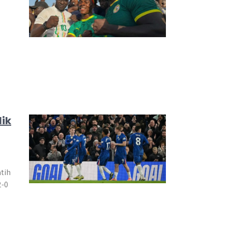
lik
tih
2-0