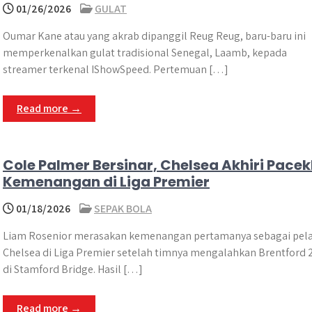
01/26/2026
GULAT
Oumar Kane atau yang akrab dipanggil Reug Reug, baru-baru ini
memperkenalkan gulat tradisional Senegal, Laamb, kepada
streamer terkenal IShowSpeed. Pertemuan […]
Read more →
Cole Palmer Bersinar, Chelsea Akhiri Pacek
Kemenangan di Liga Premier
01/18/2026
SEPAK BOLA
Liam Rosenior merasakan kemenangan pertamanya sebagai pela
Chelsea di Liga Premier setelah timnya mengalahkan Brentford 
di Stamford Bridge. Hasil […]
Read more →