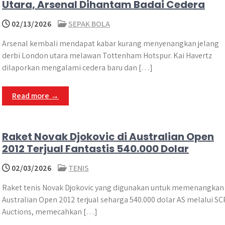
Utara, Arsenal Dihantam Badai Cedera
02/13/2026
SEPAK BOLA
Arsenal kembali mendapat kabar kurang menyenangkan jelang
derbi London utara melawan Tottenham Hotspur. Kai Havertz
dilaporkan mengalami cedera baru dan […]
Read more →
Raket Novak Djokovic di Australian Open
2012 Terjual Fantastis 540.000 Dolar
02/03/2026
TENIS
Raket tenis Novak Djokovic yang digunakan untuk memenangkan
Australian Open 2012 terjual seharga 540.000 dolar AS melalui SC
Auctions, memecahkan […]