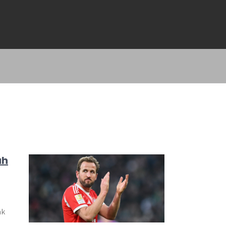
ah
ak