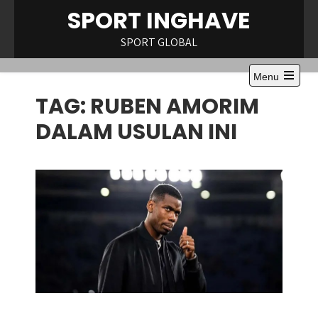
Skip
SPORT INGHAVE
to
content
SPORT GLOBAL
Menu
Open
TAG:
RUBEN AMORIM
the
main
menu
DALAM USULAN INI