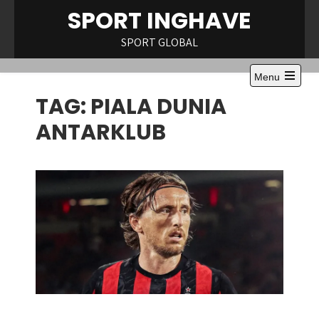
Skip
SPORT INGHAVE
to
content
SPORT GLOBAL
Menu
Open
TAG:
PIALA DUNIA
the
main
menu
ANTARKLUB