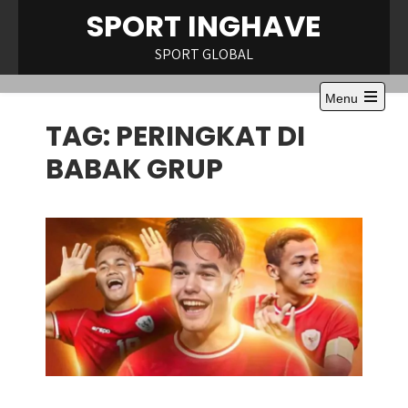
Skip
SPORT INGHAVE
to
content
SPORT GLOBAL
Menu
Open
TAG:
PERINGKAT DI
the
main
menu
BABAK GRUP