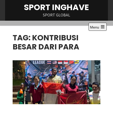
Skip
SPORT INGHAVE
to
content
SPORT GLOBAL
Menu
Open
TAG:
KONTRIBUSI
the
main
menu
BESAR DARI PARA