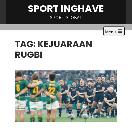
Skip
SPORT INGHAVE
to
content
SPORT GLOBAL
Menu
Open
TAG:
KEJUARAAN
the
main
menu
RUGBI