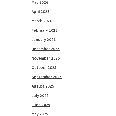
May 2026
April 2026
March 2026
February 2026
January 2026
December 2025
November 2025
October 2025
September 2025
August 2025
July 2025
June 2025
May 2025