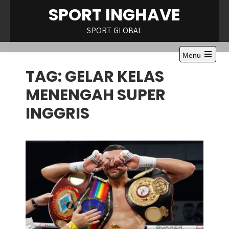
Skip
SPORT INGHAVE
to
content
SPORT GLOBAL
Menu
Open
TAG:
GELAR KELAS
the
main
menu
MENENGAH SUPER
INGGRIS