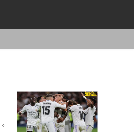
m
 3-