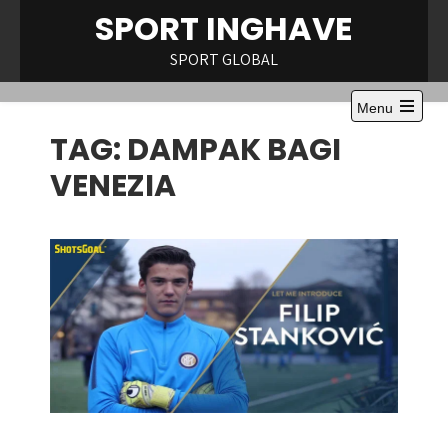
Skip
SPORT INGHAVE
to
content
SPORT GLOBAL
Menu
Open
TAG:
DAMPAK BAGI
the
main
menu
VENEZIA