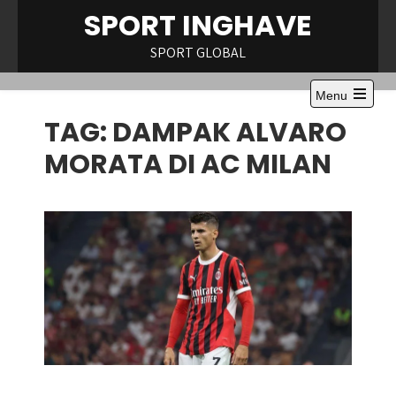
Skip
SPORT INGHAVE
to
content
SPORT GLOBAL
Menu
Open
TAG:
DAMPAK ALVARO
the
main
menu
MORATA DI AC MILAN