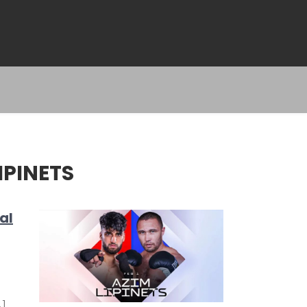
IPINETS
al
…]