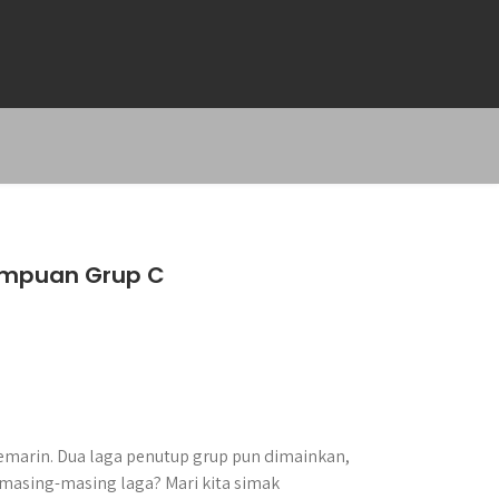
rempuan Grup C
emarin. Dua laga penutup grup pun dimainkan,
di masing-masing laga? Mari kita simak