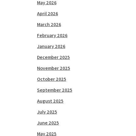
May 2026
April 2026
March 2026
February 2026
January 2026
December 2025
November 2025
October 2025
September 2025
August 2025
July 2025
June 2025
May 2025