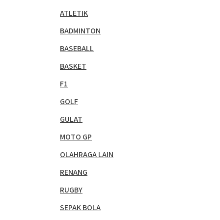
ATLETIK
BADMINTON
BASEBALL
BASKET
F1
GOLF
GULAT
MOTO GP
OLAHRAGA LAIN
RENANG
RUGBY
SEPAK BOLA