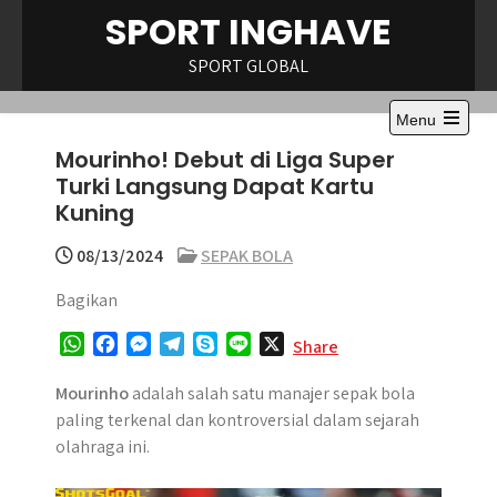
Skip
SPORT INGHAVE
to
content
SPORT GLOBAL
Menu
Open
Mourinho! Debut di Liga Super
the
main
Turki Langsung Dapat Kartu
menu
Kuning
08/13/2024
SEPAK BOLA
Bagikan
W
F
M
T
S
L
X
Share
h
a
e
e
k
i
a
c
s
l
y
n
Mourinho
adalah salah satu manajer sepak bola
t
e
s
e
p
e
paling terkenal dan kontroversial dalam sejarah
s
b
e
g
e
olahraga ini.
A
o
n
r
p
o
g
a