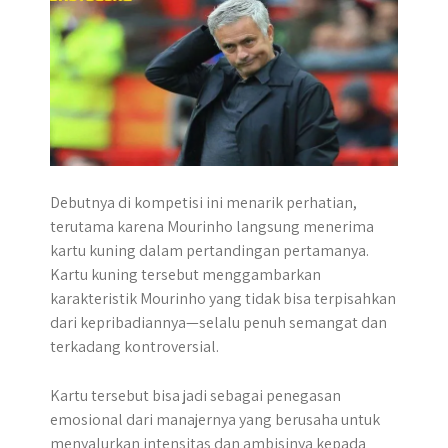
p
k
e
m
r
Debutnya di kompetisi ini menarik perhatian,
terutama karena Mourinho langsung menerima
kartu kuning dalam pertandingan pertamanya.
Kartu kuning tersebut menggambarkan
karakteristik Mourinho yang tidak bisa terpisahkan
dari kepribadiannya—selalu penuh semangat dan
terkadang kontroversial.
Kartu tersebut bisa jadi sebagai penegasan
emosional dari manajernya yang berusaha untuk
menyalurkan intensitas dan ambisinya kepada