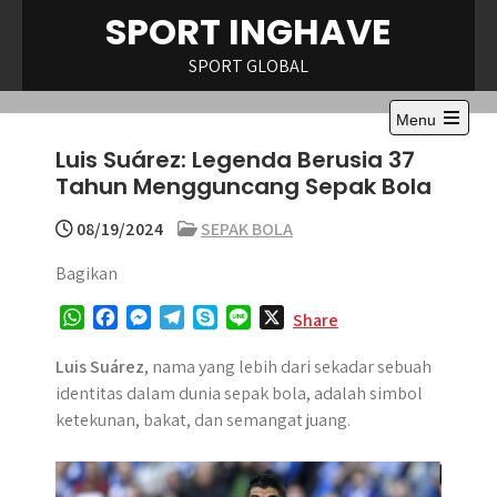
Skip
SPORT INGHAVE
to
content
SPORT GLOBAL
Menu
Open
Luis Suárez: Legenda Berusia 37
the
main
Tahun Mengguncang Sepak Bola
menu
08/19/2024
SEPAK BOLA
Bagikan
W
F
M
T
S
L
X
Share
h
a
e
e
k
i
a
c
s
l
y
n
Luis Suárez
, nama yang lebih dari sekadar sebuah
t
e
s
e
p
e
identitas dalam dunia sepak bola, adalah simbol
s
b
e
g
e
ketekunan, bakat, dan semangat juang.
A
o
n
r
p
o
g
a
p
k
e
m