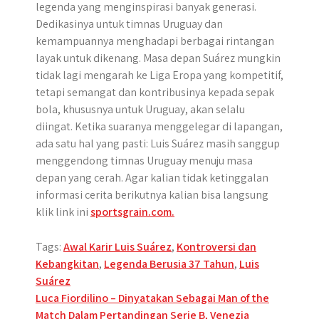
legenda yang menginspirasi banyak generasi.
Dedikasinya untuk timnas Uruguay dan
kemampuannya menghadapi berbagai rintangan
layak untuk dikenang. Masa depan Suárez mungkin
tidak lagi mengarah ke Liga Eropa yang kompetitif,
tetapi semangat dan kontribusinya kepada sepak
bola, khususnya untuk Uruguay, akan selalu
diingat. Ketika suaranya menggelegar di lapangan,
ada satu hal yang pasti: Luis Suárez masih sanggup
menggendong timnas Uruguay menuju masa
depan yang cerah. Agar kalian tidak ketinggalan
informasi cerita berikutnya kalian bisa langsung
klik link ini
sportsgrain.com.
Tags:
Awal Karir Luis Suárez
,
Kontroversi dan
Kebangkitan
,
Legenda Berusia 37 Tahun
,
Luis
Suárez
Post
Luca Fiordilino – Dinyatakan Sebagai Man of the
Match Dalam Pertandingan Serie B, Venezia