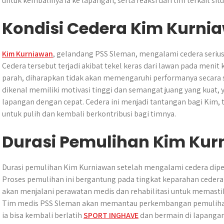
untuk kembalinya ia ke lapangan, serta reaksi dari tim terkait situa
Kondisi Cedera Kim Kurni
Kim Kurniawan
, gelandang PSS Sleman, mengalami cedera serius
Cedera tersebut terjadi akibat tekel keras dari lawan pada menit
parah, diharapkan tidak akan memengaruhi performanya secara s
dikenal memiliki motivasi tinggi dan semangat juang yang kuat
lapangan dengan cepat. Cedera ini menjadi tantangan bagi Kim, 
untuk pulih dan kembali berkontribusi bagi timnya.
Durasi Pemulihan Kim Ku
Durasi pemulihan Kim Kurniawan setelah mengalami cedera dip
Proses pemulihan ini bergantung pada tingkat keparahan ceder
akan menjalani perawatan medis dan rehabilitasi untuk memastika
Tim medis PSS Sleman akan memantau perkembangan pemulihan
ia bisa kembali berlatih
SPORT INGHAVE
dan bermain di lapangan