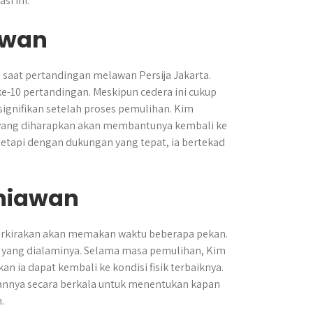
si ini.
awan
 saat pertandingan melawan Persija Jakarta.
 ke-10 pertandingan. Meskipun cedera ini cukup
ignifikan setelah proses pemulihan. Kim
, yang diharapkan akan membantunya kembali ke
tetapi dengan dukungan yang tepat, ia bertekad
rniawan
erkirakan akan memakan waktu beberapa pekan.
a yang dialaminya. Selama masa pemulihan, Kim
n ia dapat kembali ke kondisi fisik terbaiknya.
nya secara berkala untuk menentukan kapan
.