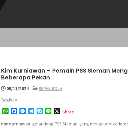
Kim Kurniawan – Pemain PSS Sleman Meng
Beberapa Pekan
09/11/2024
SEPAK BOLA
Bagikan
W
F
M
T
S
L
X
Share
h
a
e
e
k
i
a
c
s
l
y
n
Kim Kurniawan
, gelandang PSS Sleman, yang mengalami cedera s