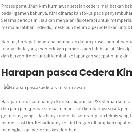
Proses pemulihan Kim Kurniawan setelah cedera melibatkan bebe
pada ligamen bahunya, Kim diharapkan fokus pada penyembuhan 
Selama periode ini, ia akan menjalani fisioterapi untuk memperku
memulai latihan individu, meskipun belum diperbolehkan untuk b
Namun, terdapat beberapa hambatan dalam proses pemulihann
tulang fibula yang memerlukan pemeriksaan lebih lanjut. Meski
dan berkomitmen untuk kembali ke lapangan secepat mungkin.
Harapan pasca Cedera Ki
Harapan untuk kembalinya Kim Kurniawan ke PSS Sleman setelah c
dan para penggemar semua menantikan kembalinya sosok penting
gelandang yang tidak hanya memiliki keterampilan teknis yang
memotivasi tim. Kehadirannya di lini tengah diharapkan dapat 
meningkatkan performa keseluruhan.