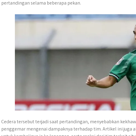
t
e
s
e
p
e
pertandingan selama beberapa pekan.
s
b
e
g
e
A
o
n
r
p
o
g
a
p
k
e
m
r
Cedera tersebut terjadi saat pertandingan, menyebabkan kekhawat
penggemar mengenai dampaknya terhadap tim. Artikel ini juga 