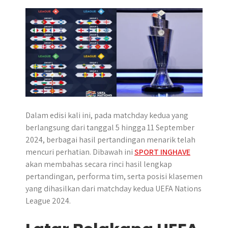
r
Dalam edisi kali ini, pada matchday kedua yang
berlangsung dari tanggal 5 hingga 11 September
2024, berbagai hasil pertandingan menarik telah
mencuri perhatian. Dibawah ini
SPORT INGHAVE
akan membahas secara rinci hasil lengkap
pertandingan, performa tim, serta posisi klasemen
yang dihasilkan dari matchday kedua UEFA Nations
League 2024.