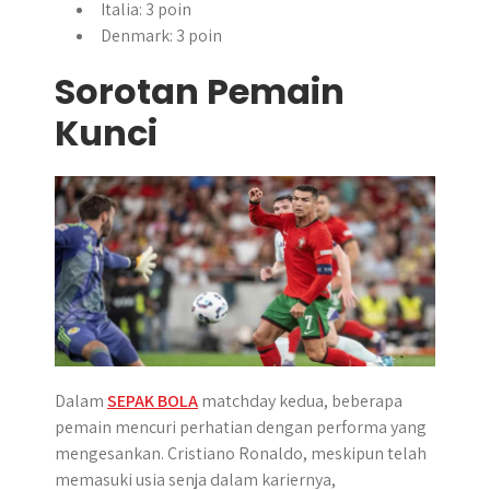
Italia: 3 poin
Denmark: 3 poin
Sorotan Pemain
Kunci
Dalam
SEPAK BOLA
matchday kedua, beberapa
pemain mencuri perhatian dengan performa yang
mengesankan. Cristiano Ronaldo, meskipun telah
memasuki usia senja dalam kariernya,