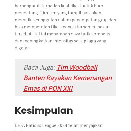
berpengaruh terhadap kualifikasi untuk Euro
mendatang. Tim-tim yang tampil baik akan
memiliki keunggulan dalam penempatan grup dan
bisa memperoleh tiket menuju turnamen besar
tersebut. Hal ini menambah daya tarik kompetisi
dan meningkatkan intensitas setiap laga yang
digelar.
Baca Juga:
Tim Woodball
Banten Rayakan Kemenangan
Emas di PON XXI
Kesimpulan
UEFA Nations League 2024 telah menyajikan