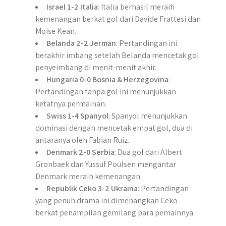
Israel 1-2 Italia
: Italia berhasil meraih
kemenangan berkat gol dari Davide Frattesi dan
Moise Kean.
Belanda 2-2 Jerman
: Pertandingan ini
berakhir imbang setelah Belanda mencetak gol
penyeimbang di menit-menit akhir.
Hungaria 0-0 Bosnia & Herzegovina
:
Pertandingan tanpa gol ini menunjukkan
ketatnya permainan.
Swiss 1-4 Spanyol
: Spanyol menunjukkan
dominasi dengan mencetak empat gol, dua di
antaranya oleh Fabian Ruiz.
Denmark 2-0 Serbia
: Dua gol dari Albert
Gronbaek dan Yussuf Poulsen mengantar
Denmark meraih kemenangan.
Republik Ceko 3-2 Ukraina
: Pertandingan
yang penuh drama ini dimenangkan Ceko
berkat penampilan gemilang para pemainnya.