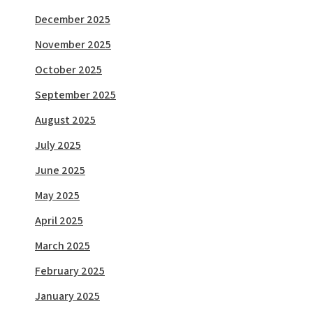
December 2025
November 2025
October 2025
September 2025
August 2025
July 2025
June 2025
May 2025
April 2025
March 2025
February 2025
January 2025