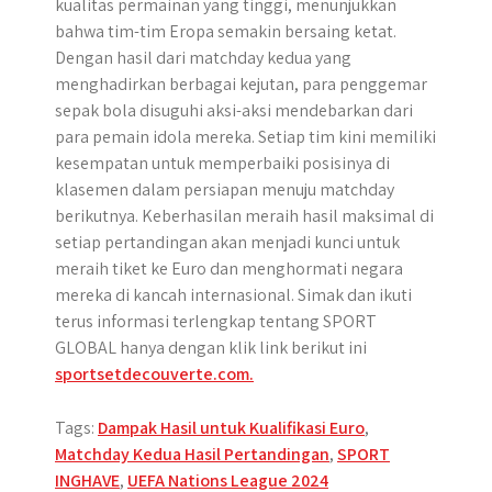
kualitas permainan yang tinggi, menunjukkan
bahwa tim-tim Eropa semakin bersaing ketat.
Dengan hasil dari matchday kedua yang
menghadirkan berbagai kejutan, para penggemar
sepak bola disuguhi aksi-aksi mendebarkan dari
para pemain idola mereka. Setiap tim kini memiliki
kesempatan untuk memperbaiki posisinya di
klasemen dalam persiapan menuju matchday
berikutnya. Keberhasilan meraih hasil maksimal di
setiap pertandingan akan menjadi kunci untuk
meraih tiket ke Euro dan menghormati negara
mereka di kancah internasional. Simak dan ikuti
terus informasi terlengkap tentang SPORT
GLOBAL hanya dengan klik link berikut ini
sportsetdecouverte.com.
Tags:
Dampak Hasil untuk Kualifikasi Euro
,
Matchday Kedua Hasil Pertandingan
,
SPORT
INGHAVE
,
UEFA Nations League 2024