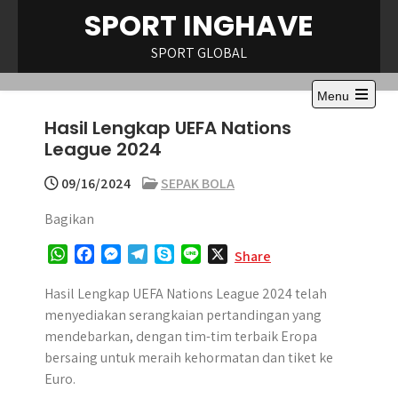
Skip
SPORT INGHAVE
to
content
SPORT GLOBAL
Menu
Open
​Hasil Lengkap UEFA Nations
the
main
League 2024
menu
09/16/2024
SEPAK BOLA
Bagikan
W
F
M
T
S
L
X
Share
h
a
e
e
k
i
a
c
s
l
y
n
​Hasil Lengkap ​UEFA Nations League 2024 telah
t
e
s
e
p
e
menyediakan serangkaian pertandingan yang
s
b
e
g
e
mendebarkan, dengan tim-tim terbaik Eropa
A
o
n
r
bersaing untuk meraih kehormatan dan tiket ke
p
o
g
a
Euro.​
p
k
e
m