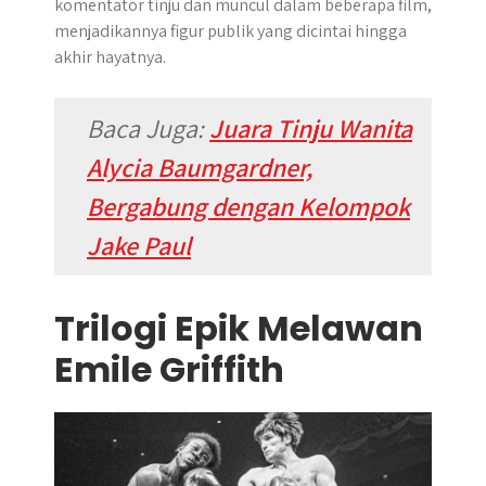
komentator tinju dan muncul dalam beberapa film,
menjadikannya figur publik yang dicintai hingga
akhir hayatnya.
Baca Juga:
Juara Tinju Wanita
Alycia Baumgardner,
Bergabung dengan Kelompok
Jake Paul
Trilogi Epik Melawan
Emile Griffith