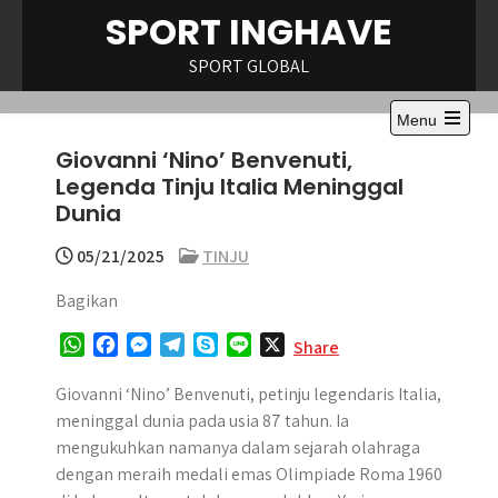
Skip
SPORT INGHAVE
to
content
SPORT GLOBAL
Menu
Open
Giovanni ‘Nino’ Benvenuti,
the
main
Legenda Tinju Italia Meninggal
menu
Dunia
05/21/2025
TINJU
Bagikan
W
F
M
T
S
L
X
Share
h
a
e
e
k
i
a
c
s
l
y
n
Giovanni ‘Nino’ Benvenuti, petinju legendaris Italia,
t
e
s
e
p
e
meninggal dunia pada usia 87 tahun. Ia
s
b
e
g
e
mengukuhkan namanya dalam sejarah olahraga
A
o
n
r
dengan meraih medali emas Olimpiade Roma 1960
p
o
g
a