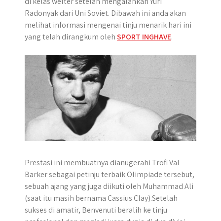
di kelas welter setelah mengalahkan Yuri
p
k
e
m
Radonyak dari Uni Soviet. Dibawah ini anda akan
r
melihat informasi mengenai tinju menarik hari ini
yang telah dirangkum oleh
SPORT INGHAVE
.
Prestasi ini membuatnya dianugerahi Trofi Val
Barker sebagai petinju terbaik Olimpiade tersebut,
sebuah ajang yang juga diikuti oleh Muhammad Ali
(saat itu masih bernama Cassius Clay).Setelah
sukses di amatir, Benvenuti beralih ke tinju