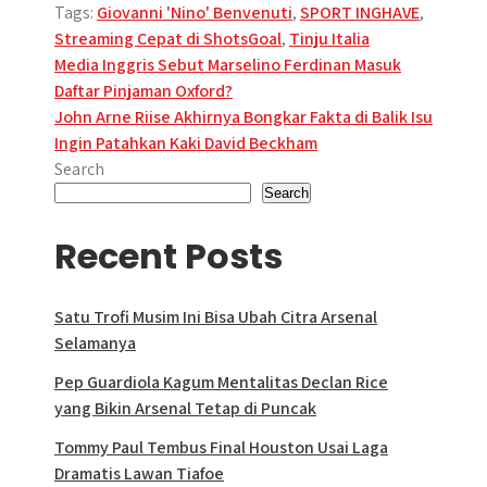
Tags:
Giovanni 'Nino' Benvenuti
,
SPORT INGHAVE
,
Streaming Cepat di ShotsGoal
,
Tinju Italia
Post
Media Inggris Sebut Marselino Ferdinan Masuk
Daftar Pinjaman Oxford?
navigation
John Arne Riise Akhirnya Bongkar Fakta di Balik Isu
Ingin Patahkan Kaki David Beckham
Search
Search
Recent Posts
Satu Trofi Musim Ini Bisa Ubah Citra Arsenal
Selamanya
Pep Guardiola Kagum Mentalitas Declan Rice
yang Bikin Arsenal Tetap di Puncak
Tommy Paul Tembus Final Houston Usai Laga
Dramatis Lawan Tiafoe