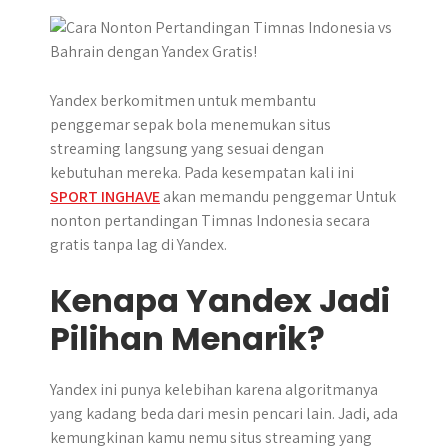
p
k
e
m
r
Yandex berkomitmen untuk membantu
penggemar sepak bola menemukan situs
streaming langsung yang sesuai dengan
kebutuhan mereka. Pada kesempatan kali ini
SPORT INGHAVE
akan memandu penggemar Untuk
nonton pertandingan Timnas Indonesia secara
gratis tanpa lag di Yandex.
Kenapa Yandex Jadi
Pilihan Menarik?
Yandex ini punya kelebihan karena algoritmanya
yang kadang beda dari mesin pencari lain. Jadi, ada
kemungkinan kamu nemu situs streaming yang