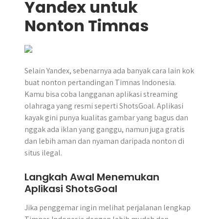
Yandex untuk
Nonton Timnas
Selain Yandex, sebenarnya ada banyak cara lain kok
buat nonton pertandingan Timnas Indonesia.
Kamu bisa coba langganan aplikasi streaming
olahraga yang resmi seperti ShotsGoal. Aplikasi
kayak gini punya kualitas gambar yang bagus dan
nggak ada iklan yang ganggu, namun juga gratis
dan lebih aman dan nyaman daripada nonton di
situs ilegal.
Langkah Awal Menemukan
Aplikasi ShotsGoal
Jika penggemar ingin melihat perjalanan lengkap