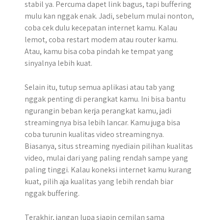
stabil ya. Percuma dapet link bagus, tapi buffering
mulu kan nggak enak. Jadi, sebelum mulai nonton,
coba cek dulu kecepatan internet kamu. Kalau
lemot, coba restart modem atau router kamu.
Atau, kamu bisa coba pindah ke tempat yang
sinyalnya lebih kuat.
Selain itu, tutup semua aplikasi atau tab yang
nggak penting di perangkat kamu. Ini bisa bantu
ngurangin beban kerja perangkat kamu, jadi
streamingnya bisa lebih lancar. Kamu juga bisa
coba turunin kualitas video streamingnya.
Biasanya, situs streaming nyediain pilihan kualitas
video, mulai dari yang paling rendah sampe yang
paling tinggi. Kalau koneksi internet kamu kurang
kuat, pilih aja kualitas yang lebih rendah biar
nggak buffering.
Terakhir, jangan lupa siapin cemilan sama