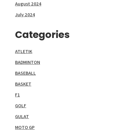
August 2024
July 2024
Categories
ATLETIK
BADMINTON
BASEBALL
BASKET
F1
GOLF
GULAT
MOTO GP