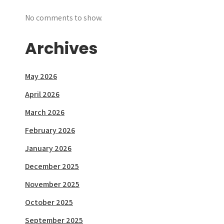
No comments to show.
Archives
May 2026
April 2026
March 2026
February 2026
January 2026
December 2025
November 2025
October 2025
September 2025