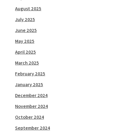
August 2025
July 2025
June 2025
May 2025
April 2025
March 2025
February 2025
January 2025
December 2024
November 2024
October 2024
September 2024